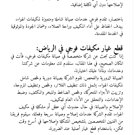
لإصلاحها دون أي تكلفة إضافية
.
باختصار، تقدم فوجي خدمات صيانة شاملة ومتميزة لمكيفات الهواء،
بهدف الحفاظ على أداء المكيف وراحة العملاء، وضمان الجودة والموثوقية
في الخدمة المقدمة
.
قطع غيار مكيفات فوجي في الرياض
:
إذا كنت تبحث عن شركة متخصصة في صيانة مكيفات فوجي، فأنت في
المكان الصحيح. في هذا المقال، سنقدم لك معلومات عن شركتنا
وخدماتنا، ولماذا عليك اختيارنا
.
الصيانة الدورية والفحص: تقوم الشركة بصيانة دورية وفحص شامل
لمكيفات الهواء. يشمل ذلك تنظيف الفلاتر، وفحص وتنظيف المروحة،
وتزييت الأجزاء المتحركة، وفحص الضاغط والمبخر والمكثف، وضبط
الإعدادات، والتحقق من الأداء العام للمكيف
.
الإصلاح والصيانة: في حال حدوث أي عطل أو مشكلة في مكيف
الهواء، تقدم الشركة خدمات إصلاح وصيانة سريعة وفعالة. سيقوم فريقنا
من الفنيين المتخصصين بتشخيص المشكلة وإصلاحها في أسرع وقت
ممكن، باستخدام قطع غيار أصلية عند الضرورة
.