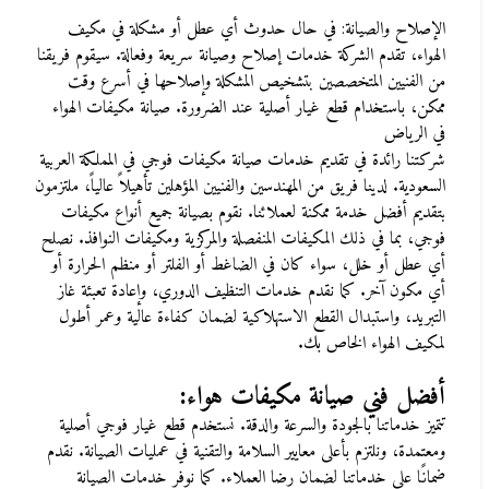
الإصلاح والصيانة: في حال حدوث أي عطل أو مشكلة في مكيف
الهواء، تقدم الشركة خدمات إصلاح وصيانة سريعة وفعالة. سيقوم فريقنا
من الفنيين المتخصصين بتشخيص المشكلة وإصلاحها في أسرع وقت
ممكن، باستخدام قطع غيار أصلية عند الضرورة. صيانة مكيفات الهواء
في الرياض
شركتنا رائدة في تقديم خدمات صيانة مكيفات فوجي في المملكة العربية
السعودية. لدينا فريق من المهندسين والفنيين المؤهلين تأهيلاً عالياً، ملتزمون
بتقديم أفضل خدمة ممكنة لعملائنا. نقوم بصيانة جميع أنواع مكيفات
فوجي، بما في ذلك المكيفات المنفصلة والمركزية ومكيفات النوافذ. نصلح
أي عطل أو خلل، سواء كان في الضاغط أو الفلتر أو منظم الحرارة أو
أي مكون آخر. كما نقدم خدمات التنظيف الدوري، وإعادة تعبئة غاز
التبريد، واستبدال القطع الاستهلاكية لضمان كفاءة عالية وعمر أطول
لمكيف الهواء الخاص بك
.
أفضل فني صيانة مكيفات هواء
:
تتميز خدماتنا بالجودة والسرعة والدقة. نستخدم قطع غيار فوجي أصلية
ومعتمدة، ونلتزم بأعلى معايير السلامة والتقنية في عمليات الصيانة. نقدم
ضمانًا على خدماتنا لضمان رضا العملاء. كما نوفر خدمات الصيانة