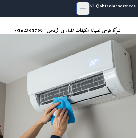
Al-Qahtaniacservices
Open main menu
شركة فوجي لصيانة مكيفات الهواء في الرياض | 0562505709