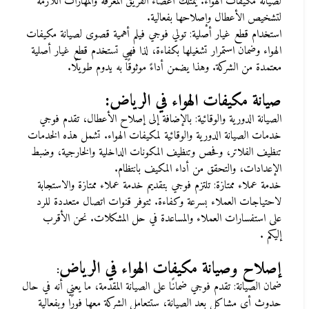
لصيانة مكيفات الهواء. يمتلك أعضاء الفريق المعرفة والمهارات اللازمة
لتشخيص الأعطال وإصلاحها بفعالية
.
استخدام قطع غيار أصلية: تولي فوجي فيلم أهمية قصوى لصيانة مكيفات
الهواء وضمان استمرار تشغيلها بكفاءة، لذا فهي تستخدم قطع غيار أصلية
معتمدة من الشركة. وهذا يضمن أداءً موثوقًا به يدوم طويلًا
.
صيانة مكيفات الهواء في الرياض
:
الصيانة الدورية والوقائية: بالإضافة إلى إصلاح الأعطال، تقدم فوجي
خدمات الصيانة الدورية والوقائية لمكيفات الهواء. تشمل هذه الخدمات
تنظيف الفلاتر، وفحص وتنظيف المكونات الداخلية والخارجية، وضبط
الإعدادات، والتحقق من أداء المكيف بانتظام
.
خدمة عملاء ممتازة: تلتزم فوجي بتقديم خدمة عملاء ممتازة والاستجابة
لاحتياجات العملاء بسرعة وكفاءة. تتوفر قنوات اتصال متعددة للرد
على استفسارات العملاء والمساعدة في حل المشكلات. نحن الأقرب
إليكم
.
إصلاح وصيانة مكيفات الهواء في الرياض
:
ضمان الصيانة: تقدم فوجي ضمانًا على الصيانة المقدمة، ما يعني أنه في حال
حدوث أي مشاكل بعد الصيانة، ستتعامل الشركة معها فورًا وبفعالية